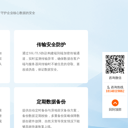
，守护企业核心数据的安全
传输安全防护
加
通过SSL/TLS协议构建端到端加密传输通
权
道，实时监测传输异常，确保数据在客户
从
端与服务器间传输时不被任意的窃取、篡
改或伪造，保证数据安全。
咨询热线
18140119082
定期数据备份
回到顶部
限
提供自动定时备份与异地容灾备份方案，
整
备份数据定期校验，多重备份策略保障数
现
据在硬件故障、自然灾害等突发情况下能
够高效快速恢复上线。