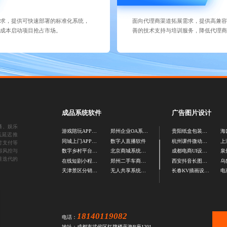
求，提供可快速部署的标准化系统，
面向代理商渠道拓展需求，提供高兼
成本启动项目抢占市场。
善的技术支持与培训服务，降低代理
成品系统软件
广告图片设计
播、娱乐
游戏陪玩APP源码
郑州企业OA系统开发
贵阳纸盒包装设计公司
低延迟推
同城上门APP开发
数字人直播软件
杭州课件微动画制作
时支付等
容风控与
数字乡村平台开发
北京商城系统源码
成都电商UI设计公司
维迭代的
在线短剧小程序开发
郑州二手车商城系统
西安抖音长图设计公司
天津景区分销系统源码
无人共享系统源码
长春KV插画设计公司
电
18140119082
电话：
地址：成都市武侯区红牌楼蓝海B座1201